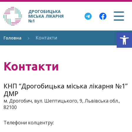
ДРОГОБИЦЬКА
МІСЬКА ЛІКАРНЯ
№1
Відкри
Контакти
Головна
Контакти
КНП “Дрогобицька міська лікарня №1”
ДМР
м. Дрогобич, вул. Шептицького, 9, Львівська обл.,
82100
Телефони колцентру: