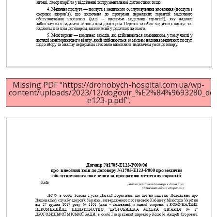
Missing PDF "https://drohobych-hospital.com.ua/wp-
content/uploads/2023/12/dogovir_%E2%84%9693280_d
e123-p.pdf".