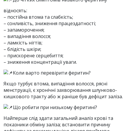
відносять:
– постійна втома та слабкість;
– сонливість, зниження працездатності;
– запаморочення;
– випадіння волосся;
– ламкість нігтів;
– блідість шкіри;
– прискорене серцебиття;
– зниження концентрації уваги.
Коли варто перевірити феритин?
Якщо турбує втома, випадіння волосся, рясні
менструації, є хронічні захворювання шлунково-
кишкового тракту або ж раніше був дефіцит заліза.
Що робити при низькому феритині?
Найперше слід здати загальний аналіз крові та
показники обміну заліза; встановити причину
дефіциту; за рекомендацією лікаря приймати