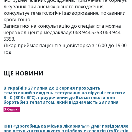
лікування при анеміях різного походження,
консультує гематологічні захворювання, показники
крові тощо.
Записатися на консультацію до спеціаліста можна
через кол-центр медзакладу: 068 944 5353 063 944
5353.
Лікар приймає пацієнтів щовівторка з 16:00 до 19:00
год
ЩЕ НОВИНИ
В Україні з 27 липня до 2 серпня проходить
тематичний тиждень тестування на вірусні гепатити
В і С (ВГВ і ВГС), приурочений до Всесвітнього дня
боротьби з гепатитом, який відзначають 28 липня
3 Серпня
КНП «Дрогобицька міська лікарня№1» ДМР повідомляє
про результати конкурсу з відбору експертів (суб’єктів