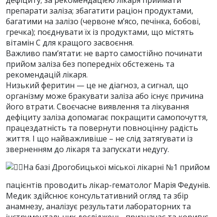
препарати заліза; збагатити раціон продуктами,
багатими на залізо (червоне м’ясо, печінка, бобові,
гречка); поєднувати їх із продуктами, що містять
вітамін С для кращого засвоєння.
Важливо пам’ятати: не варто самостійно починати
прийом заліза без попередніх обстежень та
рекомендацій лікаря.
Низький феритин — це не діагноз, а сигнал, що
організму може бракувати заліза або існує причина
його втрати. Своєчасне виявлення та лікування
дефіциту заліза допомагає покращити самопочуття,
працездатність та повернути повноцінну радість
життя. І що найважливіше – не слід затягувати із
зверненням до лікаря та запускати недугу.
На базі Дрогобицької міської лікарні №1 прийом
пацієнтів проводить лікар-гематолог Марія Федунів.
Медик здійснює консультативний огляд та збір
анамнезу, аналізує результати лабораторних та
інструментальних досліджень, призначає та коригує