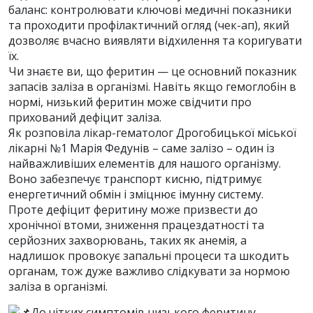
баланс: контролювати ключові медичні показники
та проходити профілактичний огляд (чек-ап), який
дозволяє вчасно виявляти відхилення та коригувати
їх.
Чи знаєте ви, що феритин — це основний показник
запасів заліза в організмі. Навіть якщо гемоглобін в
нормі, низький феритин може свідчити про
прихований дефіцит заліза.
Як розповіла лікар-гематолог Дрогобицької міської
лікарні №1 Марія Федунів – саме залізо – один із
найважливіших елементів для нашого організму.
Воно забезпечує транспорт кисню, підтримує
енергетичний обмін і зміцнює імунну систему.
Проте дефіцит феритину може призвести до
хронічної втоми, зниження працездатності та
серйозних захворювань, таких як анемія, а
надлишок провокує запальні процеси та шкодить
органам, тож дуже важливо слідкувати за нормою
заліза в організмі.
До чітких симптомів низького феритину