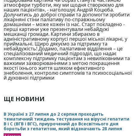
атмосфери турботи, яку ми щодня створюємо для
наших пацієнтів», - наголошує Андрій Коцюба.
Долучитись до доброї справи та допомогти зробити
лікарняні стіни паліативу по-справжньому
домашніми – може кожен із нас. Старт покладено -
перші картини уже презентували небайдужі
мешканці громади. Картини збираємо в
адміністративному корпусі першої міської лікарні, у
приймальні. Щиро дякуємо за підтримку та
небайдужість! Додамо, паліативне відділення – це
спеціалізований медичний підрозділ, що надає
комплексну підтримку пацієнтам з невиліковними та
важкими захворюваннями з метою покращення
якості їхнього життя шляхом ефективного
знеболення, контролю симптомів та психосоціальної
й духовної підтримки
ЩЕ НОВИНИ
В Україні з 27 липня до 2 серпня проходить
тематичний тиждень тестування на вірусні гепатити
В і С (ВГВ і ВГС), приурочений до Всесвітнього дня
боротьби з гепатитом, який відзначають 28 липня
3 Серпня