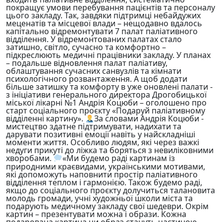
покращує умови перебування пацієнтів та персоналу
цього закладу. Так, завдяки підтримці небайдужих
меценатів та місцевої влади – нещодавно вдалось
капітально відремонтувати 7 палат паліативного
відділення. У відремонтованих палатах стало
затишно, світло, сучасно та комфортно –
підкреслюють медичні працівники закладу. У планах
– подальше відновлення палат паліативу,
облаштування сучасних санвузлів та кімнати
психологічного розвантаження. А щоб додати
більше затишку та комфорту в уже оновлені палати -
з ініціативи генерального директора Дрогобицької
міської лікарні №1 Андрія Коцюби – оголошено про
старт соціального проєкту «Подаруй паліативному
відділенні картину».
За словами Андрія Коцюби -
мистецтво здатне підтримувати, надихати та
дарувати позитивні емоції навіть у найскладніші
моменти життя. Особливо людям, які через важкі
недуги прикуті до ліжка та боряться з невиліковними
хворобами.
«Ми будемо раді картинам із
природними краєвидами, українськими мотивами,
які допоможуть наповнити простір паліативного
відділення теплом і гармонією. Також будемо раді,
якщо до соціального проєкту долучиться талановита
молодь громади, учні художньої школи міста та
подарують медичному закладу свої шедеври. Окрім
картин – презентувати можна і образи. Кожна
подарована картина чи образ стануть частиною