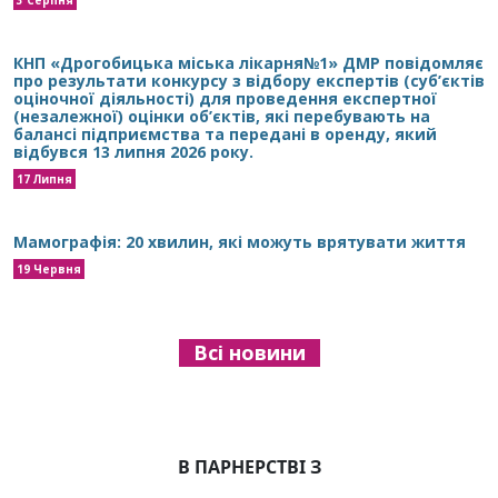
КНП «Дрогобицька міська лікарня№1» ДМР повідомляє
про результати конкурсу з відбору експертів (суб’єктів
оціночної діяльності) для проведення експертної
(незалежної) оцінки об’єктів, які перебувають на
балансі підприємства та передані в оренду, який
відбувся 13 липня 2026 року.
17 Липня
Мамографія: 20 хвилин, які можуть врятувати життя
19 Червня
Всі новини
В ПАРНЕРСТВІ З