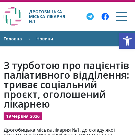
ДРОГОБИЦЬКА
МІСЬКА ЛІКАРНЯ
№1
Відкри
Головна
Новини
З турботою про пацієнтів
паліативного відділення:
триває соціальний
проєкт, оголошений
лікарнею
19 Червня 2026
Дрогобицька міська лікарня №1, до складу якої
входить паліативне відділення, систематично